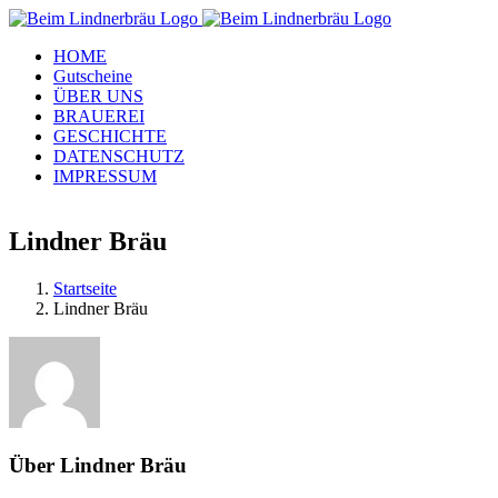
Zum
Inhalt
HOME
springen
Gutscheine
ÜBER UNS
BRAUEREI
GESCHICHTE
DATENSCHUTZ
IMPRESSUM
Facebook
Instagram
WhatsApp
Lindner Bräu
Startseite
Lindner Bräu
Über
Lindner Bräu