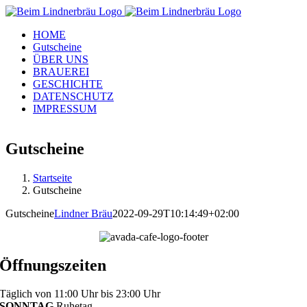
Zum
Inhalt
HOME
springen
Gutscheine
ÜBER UNS
BRAUEREI
GESCHICHTE
DATENSCHUTZ
IMPRESSUM
Facebook
Instagram
WhatsApp
Gutscheine
Startseite
Gutscheine
Gutscheine
Lindner Bräu
2022-09-29T10:14:49+02:00
Öffnungszeiten
Täglich von 11:00 Uhr bis 23:00 Uhr
SONNTAG
Ruhetag