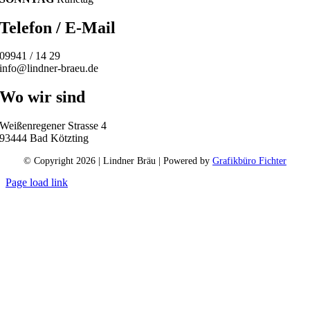
Telefon / E-Mail
09941 / 14 29
info@lindner-braeu.de
Wo wir sind
Weißenregener Strasse 4
93444 Bad Kötzting
© Copyright
2026 | Lindner Bräu | Powered by
Grafikbüro Fichter
Page load link
Nach
oben